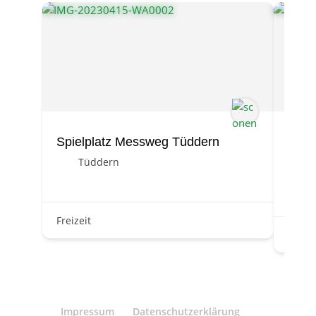
Spielplatz Messweg Tüddern
Gene
Spor
Tüddern
S
Freizeit
Freize
Impressum
Datenschutzerklärung