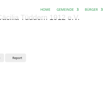
HOME
GEMEINDE
BÜRGER
Cäcilia Tüddern 1912 e.V.
e
Report