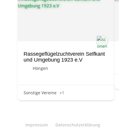
Rassegeflügelzuchtverein Selfkant
Selfk
und Umgebung 1923 e.V
Höngen
Sonst
Sonstige Vereine
+1
Impressum
Datenschutzerklärung