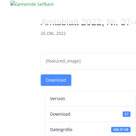
Amtsblatt 2022, Nr. 37
25.Okt..2022
[featured_image]
Download
Version
Download
57
Dateigröße
408.97 KB