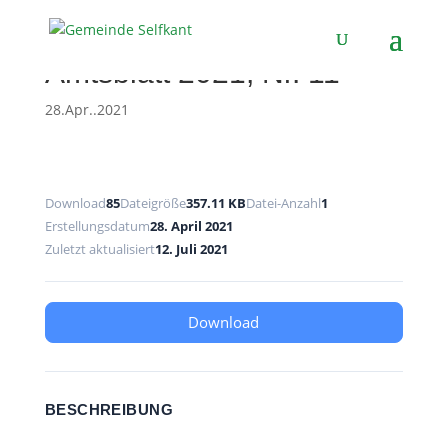
Amtsblatt 2021, Nr. 11
28.Apr..2021
Download
85
Dateigröße
357.11 KB
Datei-Anzahl
1
Erstellungsdatum
28. April 2021
Zuletzt aktualisiert
12. Juli 2021
Download
BESCHREIBUNG