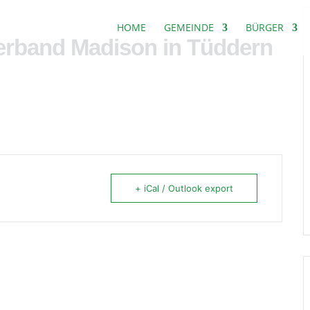
HOME
GEMEINDE
BÜRGER
verband Madison in Tüddern
+ iCal / Outlook export