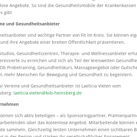
lose Angebote. So sind die Gesundheitsmobile der Krankenkassen 
s gibt
eine und Gesundheitsanbieter
itsanbieter sind wichtige Partner von Fit im Kreis. Sie können e
 und ihre Angebote einer breiten Öffentlichkeit präsentieren.
sstudios, Gesundheitszentren, Therapie- und Wellnessanbieter erh
teressierte zu erreichen und sich als Teil der kreisweiten Gesund
 Ob Probetraining, Gesundheitskurs, Massageangebot oder Gutsche
abei, mehr Menschen für Bewegung und Gesundheit zu begeistern.
r Vereine und Gesundheitsanbieter ist Laeticia Vieten vom
sberg:
laeticia.vieten@ksb-heinsberg.de
ternehmen
nen sich aktiv beteiligen – als Sponsoringpartner, Prämienpartn
itarbeitenden über das kostenlose Angebot. Mitarbeitende können
e sammeln. Gleichzeitig leisten Unternehmen einen sichtbaren Be
 in der Region und stärken ihr gesellschaftliches Engagement.