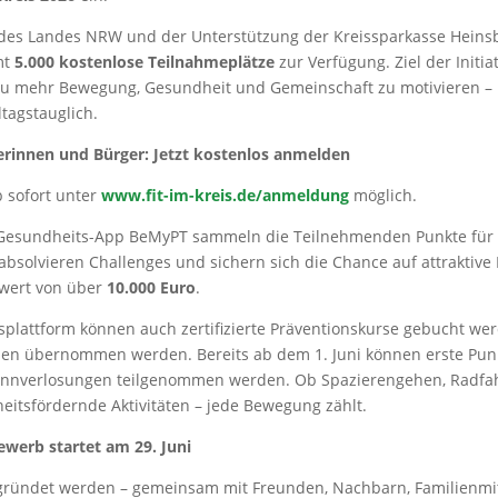
des Landes NRW und der Unterstützung der Kreissparkasse Heins
mt
5.000 kostenlose Teilnahmeplätze
zur Verfügung. Ziel der Initia
 zu mehr Bewegung, Gesundheit und Gemeinschaft zu motivieren – 
tagstauglich.
gerinnen und Bürger: Jetzt kostenlos anmelden
 sofort unter
www.fit-im-kreis.de/anmeldung
möglich.
e Gesundheits-App BeMyPT sammeln die Teilnehmenden Punkte fü
 absolvieren Challenges und sichern sich die Chance auf attraktive
wert von über
10.000 Euro
.
plattform können auch zertifizierte Präventionskurse gebucht wer
en übernommen werden. Bereits ab dem 1. Juni können erste Pu
nnverlosungen teilgenommen werden. Ob Spazierengehen, Radfah
itsfördernde Aktivitäten – jede Bewegung zählt.
erb startet am 29. Juni
ründet werden – gemeinsam mit Freunden, Nachbarn, Familienmit