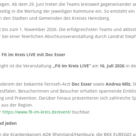
egen. Ab dem 29. Juni treten die Teams kreisweit gegeneinander 
hzeitig in die Wertung der jeweiligen Kommune ein. So entsteht ei
 den Städten und Gemeinden des Kreises Heinsberg.
t bis zum 1. November 2026. Die erfolgreichsten Teams und akti
bei einer feierlichen Abschlussveranstaltung durch Landrat Step
: Fit im Kreis LIVE mit Doc Esser
ight ist die Veranstaltung
„Fit im Kreis LIVE“
am
16. Juli 2026
in de
anderem der bekannte Fernseh-Arzt
Doc Esser
sowie
Andrea Milz
, 
stfalen. Besucherinnen und Besucher erhalten spannende Einbli
g und Prävention. Darüber hinaus präsentieren sich zahlreiche S
 aus der Region.
er
https://www.fit-im-kreis.de/event/
buchbar.
nd jeden
ten die Krankenkassen AOK Rheinland/Hamburg, die BKK EUREGIO un