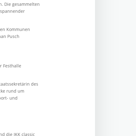
an. Die gesammelten
n spannender
vsten Kommunen
han Pusch
r Festhalle
Staatssekretärin des
cke rund um
port- und
d die IKK classic